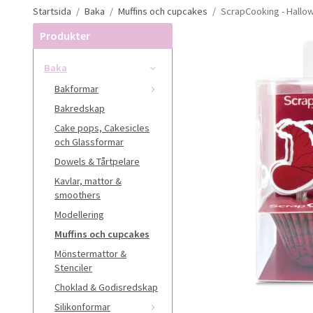
Startsida
/
Baka
/
Muffins och cupcakes
/
ScrapCooking - Hallo
Produkter
Baka
Bakformar
Bakredskap
Cake pops, Cakesicles
och Glassformar
Dowels & Tårtpelare
Kavlar, mattor &
smoothers
Modellering
Muffins och cupcakes
Mönstermattor &
Stenciler
Choklad & Godisredskap
Silikonformar