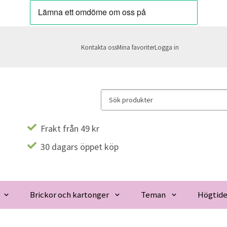
Kontakta oss
Mina favoriter
Logga in
Frakt från 49 kr
30 dagars öppet köp
Brickor och kartonger
Teman
Högtide