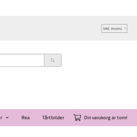
Välj
moms
r
Rea
Tårtbilder
Din varukorg är tom!