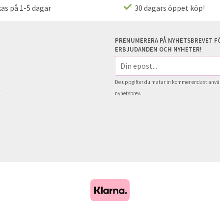
as på 1-5 dagar
30 dagars öppet köp!
PRENUMERERA PÅ NYHETSBREVET FÖ
ERBJUDANDEN OCH NYHETER!
E-
postadress
De uppgifter du matar in kommer endast använ
s
nyhetsbrev.