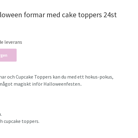
lloween formar med cake toppers 24st
de leverans
rgen
ar och Cupcake Toppers kan du med ett h
okus-pokus,
l något magiskt inför Halloweenfesten..
.
ch cupcake toppers.