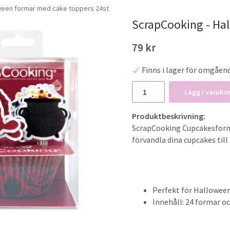
ween formar med cake toppers 24st
ScrapCooking - Ha
79 kr
Finns i lager för omgåen
Lägg i varuko
Produktbeskrivning:
ScrapCooking Cupcakesform
förvandla dina cupcakes til
Perfekt för Halloween
Innehåll: 24 formar o