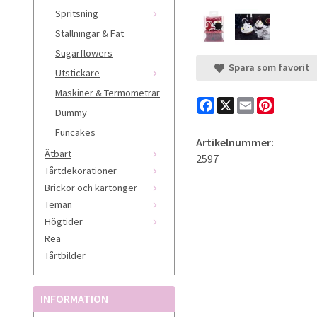
Spritsning
Ställningar & Fat
Sugarflowers
Spara som favorit
Utstickare
Maskiner & Termometrar
Facebook
X
Email
Pinteres
Dummy
Funcakes
Artikelnummer:
Ätbart
2597
Tårtdekorationer
Brickor och kartonger
Teman
Högtider
Rea
Tårtbilder
INFORMATION