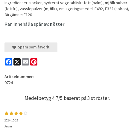
Ingredienser: socker, hydrerat vegetabliskt fett (palm),
mjölkpulver
(fettfri), vasslepulver (
mjölk
), emulgeringsmedel: E492, E322 (solros),
färgämne: E120
Kan innehålla spår av:
nötter
Spara som favorit
Facebook
X
Email
Pinterest
Artikelnummer:
0724
Medelbetyg
4.7
/5 baserat på
3
st röster.
2024-10-29
Anam