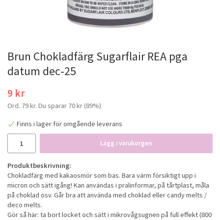
Brun Chokladfärg Sugarflair REA pga
datum dec-25
9 kr
Ord.
79 kr
. Du sparar
70 kr
(
89
%)
Finns i lager för omgående leverans
Lägg i varukorgen
Produktbeskrivning:
Chokladfärg med kakaosmör som bas. Bara värm försiktigt upp i
micron och sätt igång! Kan användas i pralinformar, på tårtplast, måla
på choklad osv. Går bra att använda med choklad eller candy melts /
deco melts.
Gör så här: ta bort locket och sätt i mikrovågsugnen på full effekt (800