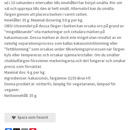
w) i 10 sekunders intervaller tills innehållet har börjat smälta. Rör om
väl och upprepa tills den är helt smält. Alternativt kan du smälta
färgen genom att placera burken i varmt vatten.
Innehåller 35 g. Maximal dosering 0.6 g per kg.
OBS! Utseendet på dessa färger i burken kan orsaka oro på grund av
"mögelliknande" vita markeringar och cirkulära märken på
kakaomassan. Dessa märken är dock inte mögel utan resultat av en
naturlig separationsprocess som kallas kakaosmörblomning eller
"fettblomning" som orsakas under tillverkningsprocessen när färgen
kyls eller tempereras och orsakar ojämna kristaller. Om du smälter
chokladfärgen försvinner markeringarna och det fungerar och smakar
precis som förväntat.
Maximal dos: 6 g per kg.
Ingredienser: kakaosmör, färgämne: E155-Brun HT.
Denna produkt är: nötterfri, lämplig för vegetarianer, lämpad för
veganer.
Nettoinnehåll: 35 g.
Spara som favorit