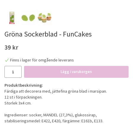
Gröna Sockerblad - FunCakes
39 kr
Finns i lager för omgående leverans
Lägg i varukorgen
Produktbeskrivning:
Färdiga att decorera med, jättefina gröna blad i marsipan.
12 st i förpackningen.
Storlek 3x4 cm.
Ingredienser: socker, MANDEL (27,3%), glukossirap,
stabiliseringsmedel: E422, E420, färgämne: E161b, E133.