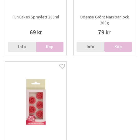
FunCakes Sprayfett 200ml
Odense Grönt Marsipanlock
200g
69 kr
79 kr
Info
Köp
Info
Köp