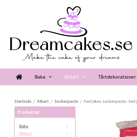
Baka
Ätbart
Tårtdekorationer
Startsida
/
Ätbart
/
Sockerpasta
/
FunCakes sockerpasta - Hot 
Produkter
Baka
Ätbart