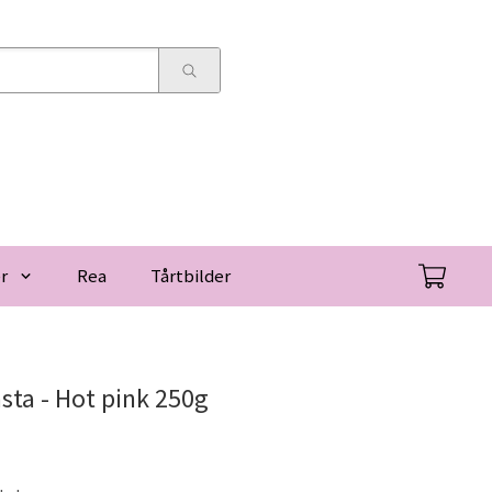
r
Rea
Tårtbilder
ta - Hot pink 250g