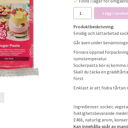
Finns i lager för omgåen
Lägg i varuko
Produktbeskrivning:
Smidig och lättarbetad sock
Går även under benämninge
Förvara öppnad förpackning 
rumstemperatur.
Sockerpasta bör ej komma i 
Skall du täcka en gräddtårt
först.
Enklast är att fodra tårtan
Ingredienser: socker, vegeta
t
fuktighetsbevarande medel
E466, naturlig arom, konse
Kan innehålla spår av mand