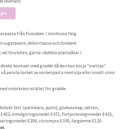
de leverans
rgen
erpasta från Funcakes i mörkrosa färg.
n sugarpaste, dekormassa och fondant.
väl försluten, gärna i dubbla plastpåsar i
direkt kontakt med grädde då den kan börja "svettas".
a så pensla locket av sockerpasta med olja eller smält smör
 med smörkräm istället för grädde.
biliskt fett (palmkärn, palm), glukossirap, vatten,
 E422, emulgeringsmedel E471, förtjockningsmedel E415,
rveringsmedel E200, citronsyra E330, färgämne E120.
el.