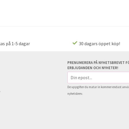
as på 1-5 dagar
30 dagars öppet köp!
PRENUMERERA PÅ NYHETSBREVET FÖ
ERBJUDANDEN OCH NYHETER!
E-
postadress
De uppgifter du matar in kommer endast använ
s
nyhetsbrev.