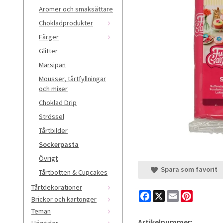
Aromer och smaksättare
Chokladprodukter
Färger
Glitter
Marsipan
Mousser, tårtfyllningar
och mixer
Choklad Drip
Strössel
Tårtbilder
Sockerpasta
Övrigt
Spara som favorit
Tårtbotten & Cupcakes
Tårtdekorationer
Facebook
X
Email
Pinteres
Brickor och kartonger
Teman
Artikelnummer:
Högtider