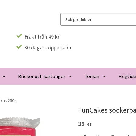
Frakt från 49 kr
30 dagars öppet köp
Brickor och kartonger
Teman
Högtide
pink 250g
FunCakes sockerpas
39 kr