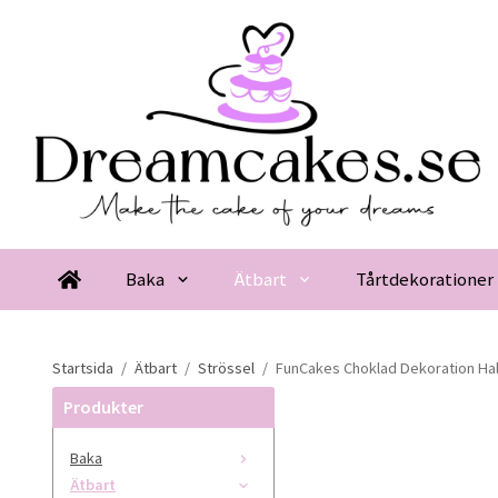
Baka
Ätbart
Tårtdekorationer
Startsida
/
Ätbart
/
Strössel
/
FunCakes Choklad Dekoration Ha
Produkter
Baka
Ätbart