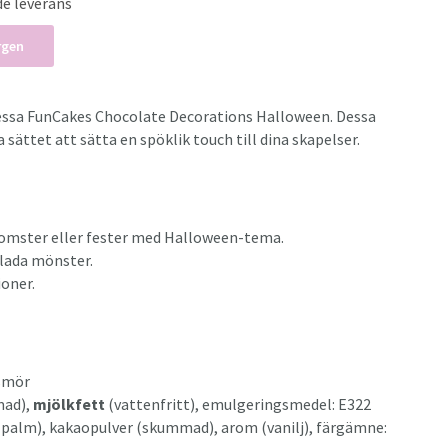
de leverans
rgen
dessa FunCakes Chocolate Decorations Halloween. Dessa
sättet att sätta en spöklik touch till dina skapelser.
mster eller fester med Halloween-tema.
lada mönster.
ioner.
osmör
ad),
mjölkfett
(vattenfritt), emulgeringsmedel: E322
t (palm), kakaopulver (skummad), arom (vanilj), färgämne: