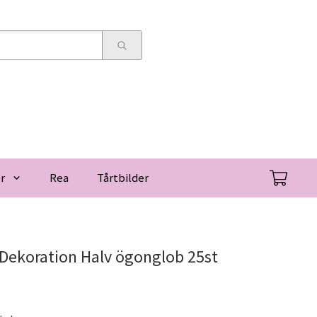
r
Rea
Tårtbilder
Dekoration Halv ögonglob 25st