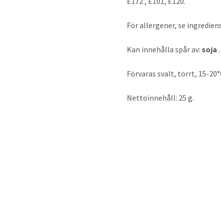
E172 , E101, E120.
För allergener, se ingredien
Kan innehålla spår av:
soja
.
Förvaras svalt, torrt, 15-20°
Nettoinnehåll: 25 g.