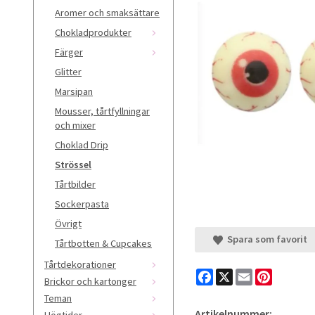
Aromer och smaksättare
Chokladprodukter
Färger
Glitter
Marsipan
Mousser, tårtfyllningar
och mixer
Choklad Drip
Strössel
Tårtbilder
Sockerpasta
Övrigt
Spara som favorit
Tårtbotten & Cupcakes
Tårtdekorationer
Facebook
X
Email
Pinteres
Brickor och kartonger
Teman
Artikelnummer:
Högtider