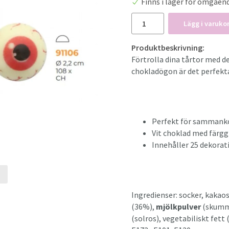
Finns i lager för omgåen
Lägg i varuko
Produktbeskrivning:
Förtrolla dina tårtor med 
chokladögon är det perfekta 
Perfekt för sammanko
Vit choklad med färgg
Innehåller 25 dekorat
Ingredienser: socker, kaka
t
(36%),
mjölkpulver
(skumm
(solros), vegetabiliskt fet