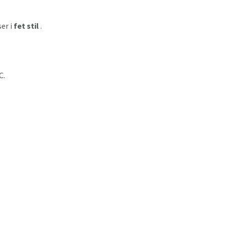
ser i
fet stil
.
C.