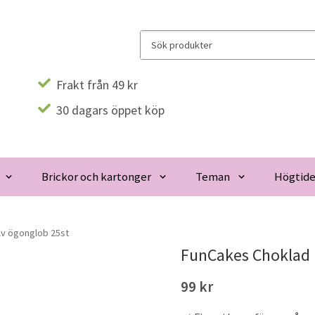
Frakt från 49 kr
30 dagars öppet köp
Brickor och kartonger
Teman
Högtide
lv ögonglob 25st
FunCakes Choklad 
99 kr