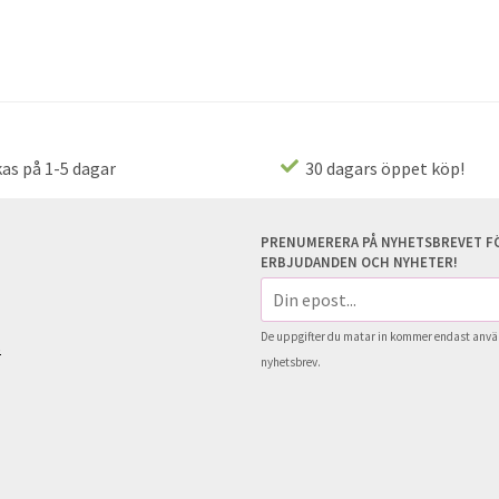
as på 1-5 dagar
30 dagars öppet köp!
PRENUMERERA PÅ NYHETSBREVET FÖ
ERBJUDANDEN OCH NYHETER!
E-
postadress
De uppgifter du matar in kommer endast använ
s
nyhetsbrev.