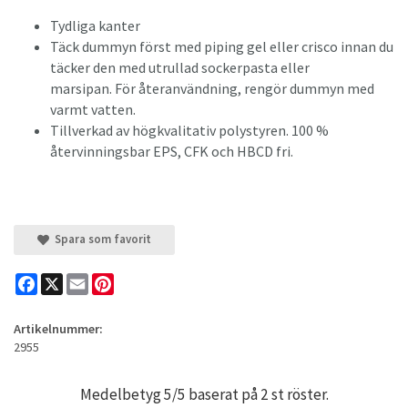
Tydliga kanter
Täck dummyn först med piping gel eller crisco innan du
täcker den med utrullad sockerpasta eller
marsipan.
För återanvändning, rengör dummyn med
varmt vatten.
Tillverkad av högkvalitativ polystyren.
100 %
återvinningsbar EPS, CFK och HBCD fri.
Spara som favorit
Facebook
X
Email
Pinterest
Artikelnummer:
2955
Medelbetyg
5
/5 baserat på
2
st röster.