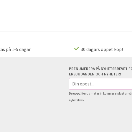
as på 1-5 dagar
30 dagars öppet köp!
PRENUMERERA PÅ NYHETSBREVET FÖ
ERBJUDANDEN OCH NYHETER!
E-
postadress
De uppgifter du matar in kommer endast använ
s
nyhetsbrev.