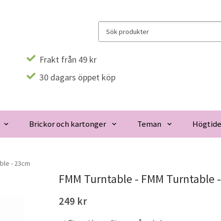
Frakt från 49 kr
30 dagars öppet köp
Brickor och kartonger
Teman
Högtide
ble - 23cm
FMM Turntable - FMM Turntable 
249 kr