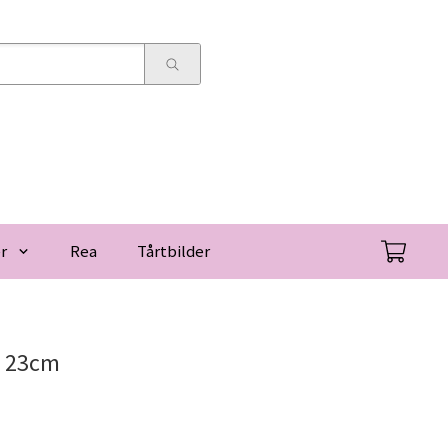
r
Rea
Tårtbilder
- 23cm