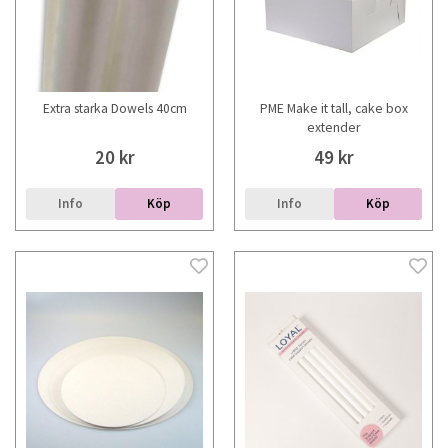
Extra starka Dowels 40cm
PME Make it tall, cake box
extender
20 kr
49 kr
Info
Köp
Info
Köp