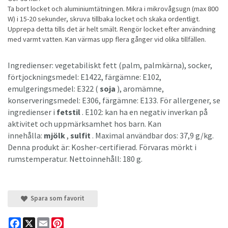
Ta bort locket och aluminiumtätningen. Mikra i mikrovågsugn (max 800
W) i 15-20 sekunder, skruva tillbaka locket och skaka ordentligt.
Upprepa detta tills det är helt smält. Rengör locket efter användning
med varmt vatten. Kan värmas upp flera gånger vid olika tillfällen.
Ingredienser: vegetabiliskt fett (palm, palmkärna), socker,
förtjockningsmedel: E1422, färgämne: E102,
emulgeringsmedel: E322 (
soja
), aromämne,
konserveringsmedel: E306, färgämne: E133. För allergener, se
ingredienser i
fetstil
. E102: kan ha en negativ inverkan på
aktivitet och uppmärksamhet hos barn. Kan
innehålla:
mjölk
,
sulfit
. Maximal användbar dos: 37,9 g/kg.
Denna produkt är: Kosher-certifierad. Förvaras mörkt i
rumstemperatur. Nettoinnehåll: 180 g.
Spara som favorit
Facebook
X
Email
Pinterest