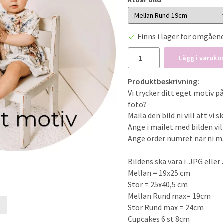
Finns i lager för omgåen
Lägg i varuko
Produktbeskrivning:
Vi trycker ditt eget motiv på
foto?
Maila den bild ni vill att vi
Ange i mailet med bilden vilk
Ange order numret när ni mai
Bildens ska vara i .JPG elle
Mellan = 19x25 cm
Stor = 25x40,5 cm
Mellan Rund max= 19cm
Stor Rund max = 24cm
Cupcakes 6 st 8cm