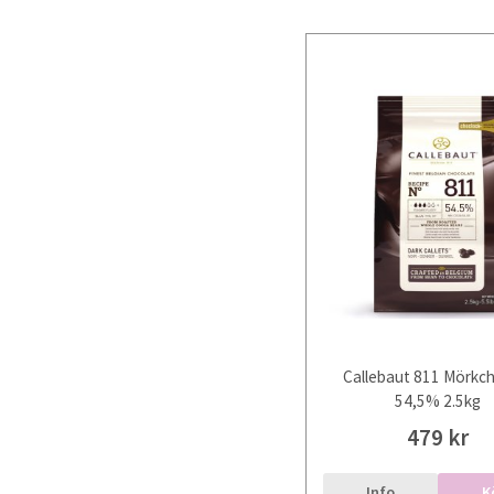
Callebaut 811 Mörkc
54,5% 2.5kg
479 kr
Info
K