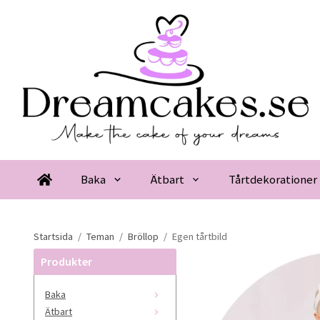
Baka
Ätbart
Tårtdekorationer
Startsida
/
Teman
/
Bröllop
/
Egen tårtbild
Produkter
Baka
Ätbart