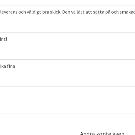
leverans och väldigt bra skick. Den va lätt att sätta på och sma
int!
lika fina
Andra köpte även