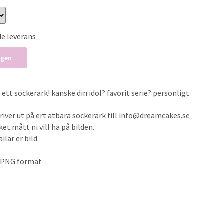
de leverans
rgen
 ett sockerark! kanske din idol? favorit serie? personligt
 skriver ut på ert ätbara sockerark till info@dreamcakes.se
et mått ni vill ha på bilden.
lar er bild.
r .PNG format