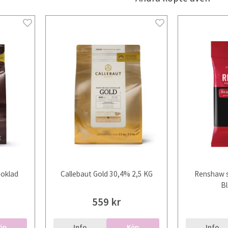
hoklad
Callebaut Gold 30,4% 2,5 KG
Renshaw s
Bl
559 kr
öp
Info
Köp
Info