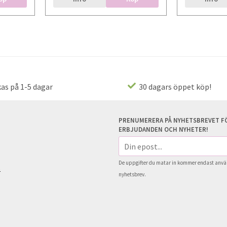
as på 1-5 dagar
30 dagars öppet köp!
PRENUMERERA PÅ NYHETSBREVET FÖ
ERBJUDANDEN OCH NYHETER!
E-
postadress
De uppgifter du matar in kommer endast använ
s
nyhetsbrev.