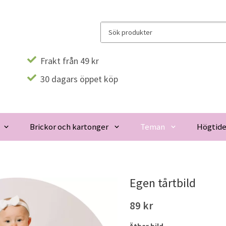
Frakt från 49 kr
30 dagars öppet köp
Brickor och kartonger
Teman
Högtide
Egen tårtbild
89 kr
Ätbar bild