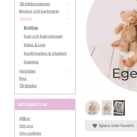
Tårtdekorationer
Brickor och kartonger
Teman
Bröllop
Dop och babyshower
Kalas & Ljus
Konfirmation & Student
Dukning
Högtider
Rea
Tårtbilder
INFORMATION
Villkor
Spara som favorit
Om oss
Om cookies