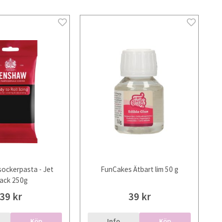
ockerpasta - Jet
FunCakes Ätbart lim 50 g
ack 250g
39 kr
39 kr
Köp
Info
Köp