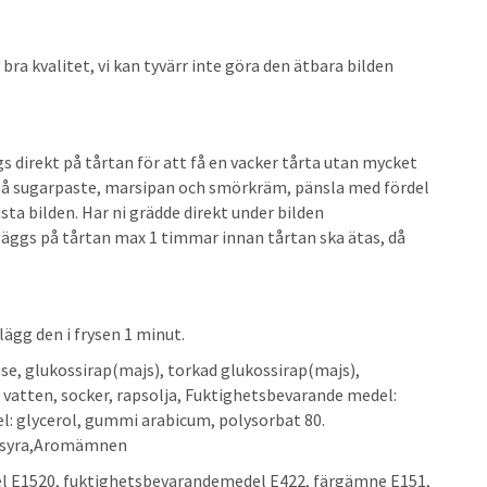
 bra kvalitet, vi kan tyvärr inte göra den ätbara bilden
gs direkt på tårtan för att få en vacker tårta utan mycket
 på sugarpaste, marsipan och smörkräm, pänsla med fördel
ästa bilden. Har ni grädde direkt under bilden
äggs på tårtan max 1 timmar innan tårtan ska ätas, då
lägg den i frysen 1 minut.
se, glukossirap(majs), torkad glukossirap(majs),
 vatten, socker, rapsolja, Fuktighetsbevarande medel:
el: glycerol, gummi arabicum, polysorbat 80.
onsyra,Aromämnen
el E1520, fuktighetsbevarandemedel E422, färgämne E151,