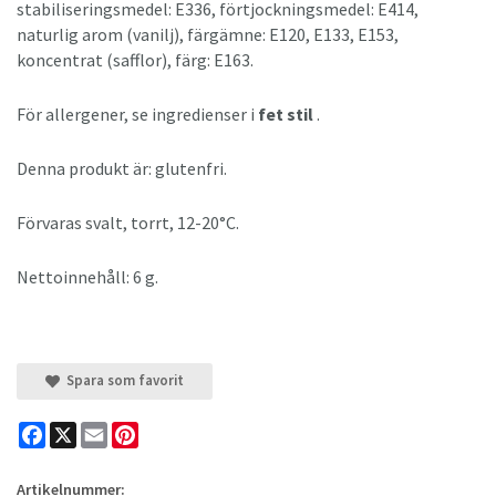
stabiliseringsmedel: E336, förtjockningsmedel: E414,
naturlig arom (vanilj), färgämne: E120, E133, E153,
koncentrat (safflor), färg: E163.
För allergener, se ingredienser i
fet stil
.
Denna produkt är: glutenfri.
Förvaras svalt, torrt, 12-20°C.
Nettoinnehåll: 6 g.
Spara som favorit
Facebook
X
Email
Pinterest
Artikelnummer: