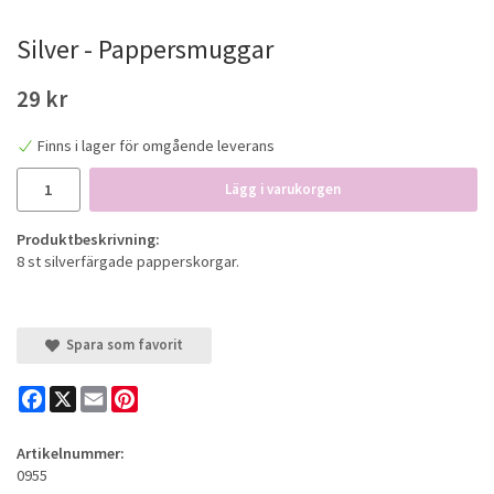
Silver - Pappersmuggar
29 kr
Finns i lager för omgående leverans
Lägg i varukorgen
Produktbeskrivning:
8 st silverfärgade papperskorgar.
Spara som favorit
Facebook
X
Email
Pinterest
Artikelnummer:
0955