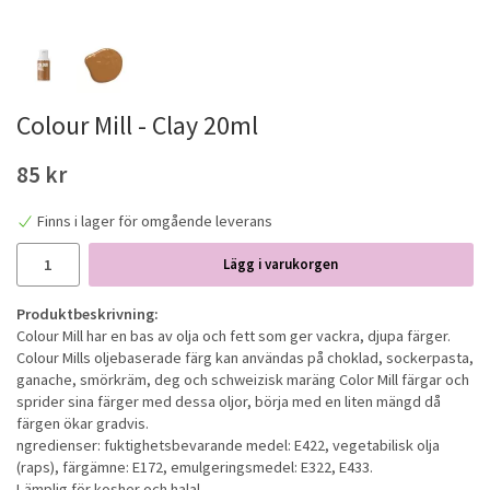
Colour Mill - Clay 20ml
85 kr
Finns i lager för omgående leverans
Lägg i varukorgen
Produktbeskrivning:
Colour Mill har en bas av olja och fett som ger vackra, djupa färger.
Colour Mills oljebaserade färg kan användas på choklad, sockerpasta,
ganache, smörkräm, deg och schweizisk maräng Color Mill färgar och
sprider sina färger med dessa oljor, börja med en liten mängd då
färgen ökar gradvis.
ngredienser: fuktighetsbevarande medel: E422, vegetabilisk olja
(raps), färgämne: E172, emulgeringsmedel: E322, E433.
Lämplig för kosher och halal.