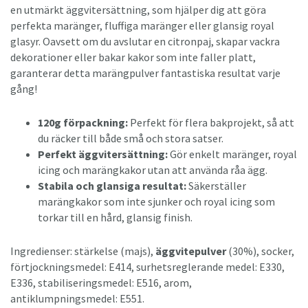
en utmärkt äggvitersättning, som hjälper dig att göra
perfekta maränger, fluffiga maränger eller glansig royal
glasyr. Oavsett om du avslutar en citronpaj, skapar vackra
dekorationer eller bakar kakor som inte faller platt,
garanterar detta marängpulver fantastiska resultat varje
gång!
120g förpackning:
Perfekt för flera bakprojekt, så att
du räcker till både små och stora satser.
Perfekt äggvitersättning:
Gör enkelt maränger, royal
icing och marängkakor utan att använda råa ägg.
Stabila och glansiga resultat:
Säkerställer
marängkakor som inte sjunker och royal icing som
torkar till en hård, glansig finish.
Ingredienser: stärkelse (majs),
äggvitepulver
(30%), socker,
förtjockningsmedel: E414, surhetsreglerande medel: E330,
E336, stabiliseringsmedel: E516, arom,
antiklumpningsmedel: E551.