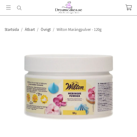
Startsida
/
Ätbart
/
Övrigt
/
Wilton Marängpulver - 120g