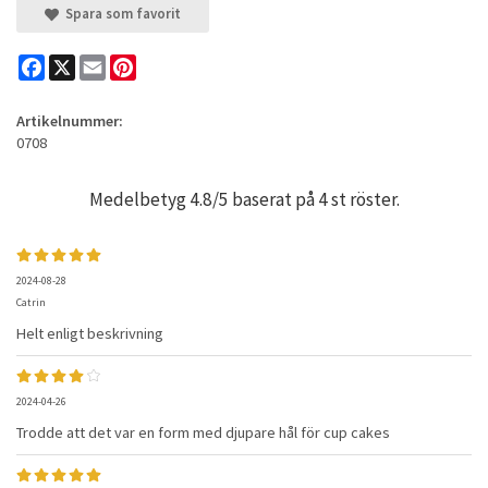
Spara som favorit
Facebook
X
Email
Pinterest
Artikelnummer:
0708
Medelbetyg
4.8
/5 baserat på
4
st röster.
2024-08-28
Catrin
Helt enligt beskrivning
2024-04-26
Trodde att det var en form med djupare hål för cup cakes