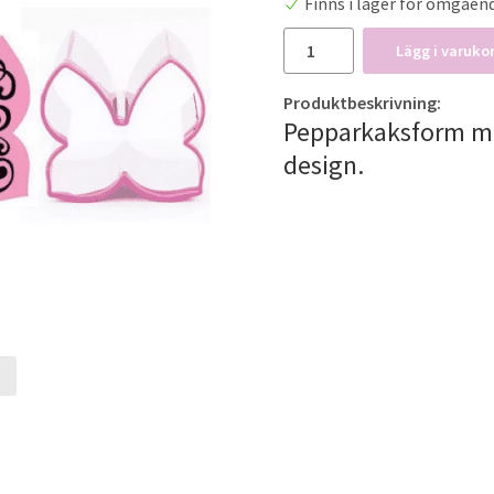
Finns i lager för omgåen
Lägg i varuko
Produktbeskrivning:
Pepparkaksform med
design.
t