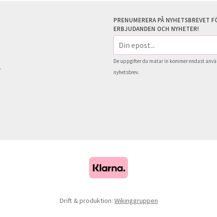
PRENUMERERA PÅ NYHETSBREVET FÖ
ERBJUDANDEN OCH NYHETER!
E-
postadress
De uppgifter du matar in kommer endast använ
s
nyhetsbrev.
Drift & produktion:
Wikinggruppen