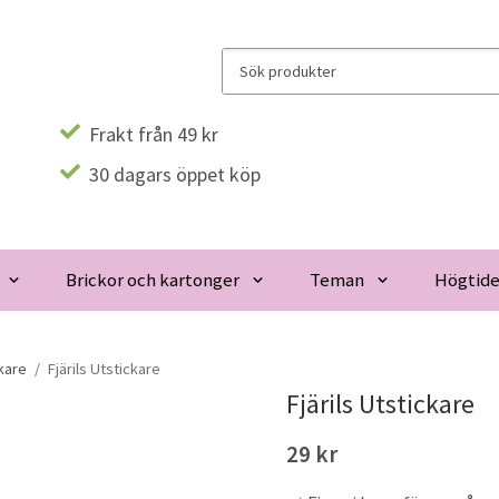
Frakt från 49 kr
30 dagars öppet köp
Brickor och kartonger
Teman
Högtide
kare
/
Fjärils Utstickare
Fjärils Utstickare
29 kr