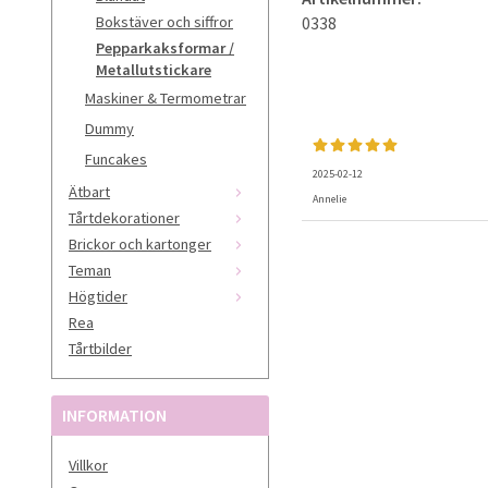
0338
Bokstäver och siffror
Pepparkaksformar /
Metallutstickare
Maskiner & Termometrar
Dummy
Funcakes
2025-02-12
Ätbart
Annelie
Tårtdekorationer
Brickor och kartonger
Teman
Högtider
Rea
Tårtbilder
INFORMATION
Villkor