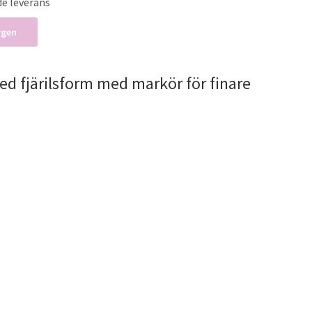
de leverans
rgen
 fjärilsform med markör för finare