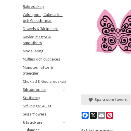
Bakredskap
Cake pops, Cakesicles
och Glassformar
Dowels & Tårtpelare
Kavlar, mattor &
smoothers
Modellering
Muffins och cupcakes
Mönstermattor &
Stenciler
Choklad & Godisredskap
Silikonformar
Spritsning
Spara som favorit
Ställningar & Fat
Facebook
X
Email
Pinteres
Sugarflowers
Utstickare
Blandat
Artikelnummer: