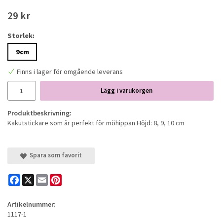
29 kr
Storlek:
9cm
Finns i lager för omgående leverans
Lägg i varukorgen
Produktbeskrivning:
Kakutstickare som är perfekt för möhippan Höjd: 8, 9, 10 cm
Spara som favorit
Facebook
X
Email
Pinterest
Artikelnummer:
1117-1