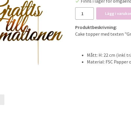
Finns i lager för omgåen
Lägg i varuko
Produktbeskrivning:
Cake topper med texten "Gra
Mått: H: 22 cm (inkl t
Material: FSC Papper 
t