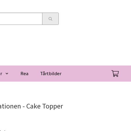
r
Rea
Tårtbilder
mationen - Cake Topper