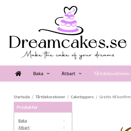
Baka
Ätbart
Tårtdekorationer
Startsida
/
Tårtdekorationer
/
Caketoppers
/
Grattis till konfi
Produkter
Baka
Ätbart