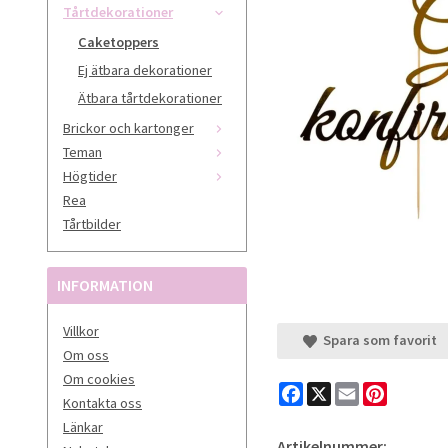
Tårtdekorationer
Caketoppers
Ej ätbara dekorationer
Ätbara tårtdekorationer
Brickor och kartonger
Teman
Högtider
Rea
Tårtbilder
INFORMATION
Villkor
Spara som favorit
Om oss
Om cookies
Facebook
X
Email
Pinteres
Kontakta oss
Länkar
Artikelnummer: