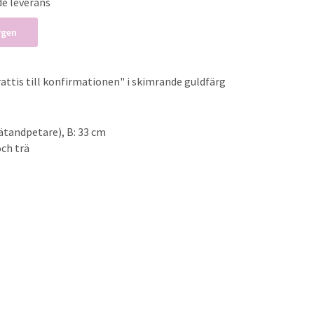
de leverans
rgen
ttis till konfirmationen" i skimrande guldfärg
rätandpetare), B: 33 cm
och trä