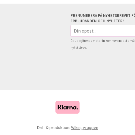
PRENUMERERA PÅ NYHETSBREVET FÖ
ERBJUDANDEN OCH NYHETER!
E-
postadress
De uppgifter du matar in kommer endast använ
s
nyhetsbrev.
Drift & produktion:
Wikinggruppen