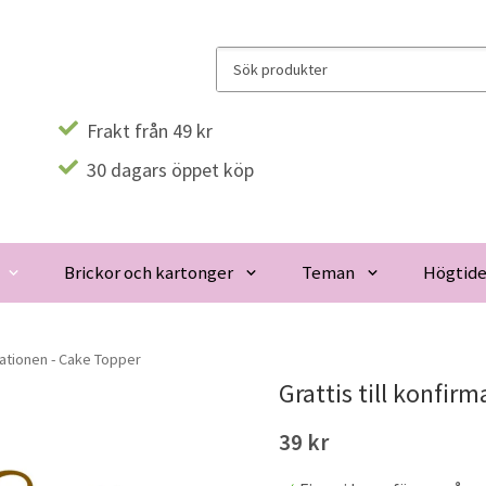
Frakt från 49 kr
30 dagars öppet köp
Brickor och kartonger
Teman
Högtide
rmationen - Cake Topper
Grattis till konfir
39 kr