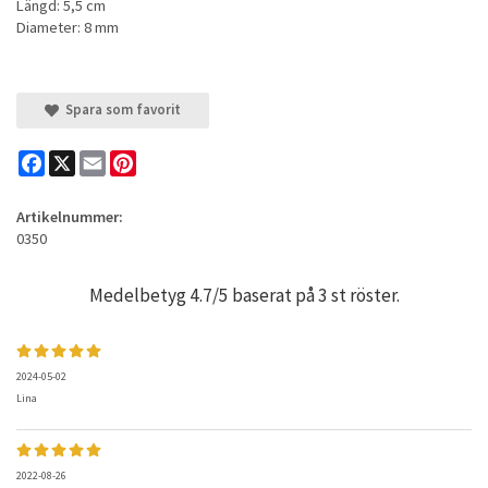
Längd: 5,5 cm
Diameter: 8 mm
Spara som favorit
Facebook
X
Email
Pinterest
Artikelnummer:
0350
Medelbetyg
4.7
/5 baserat på
3
st röster.
2024-05-02
Lina
2022-08-26