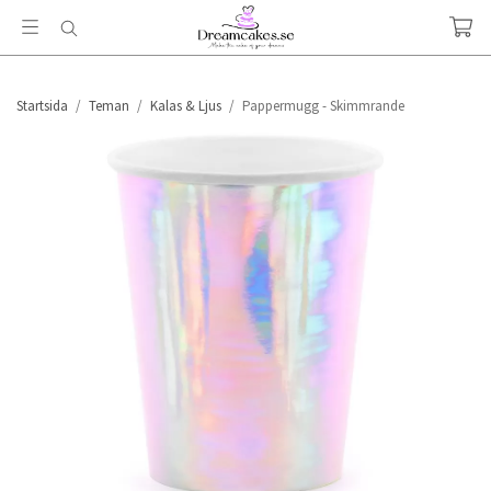
Startsida
/
Teman
/
Kalas & Ljus
/
Pappermugg - Skimmrande